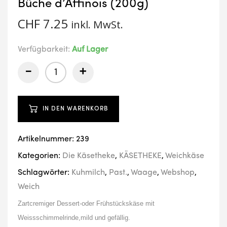
Bûche d’Affinois (200g)
CHF
7.25
inkl. MwSt.
Verfügbarkeit:
Auf Lager
-
+
IN DEN WARENKORB
Artikelnummer:
239
Kategorien:
Die Käsetheke
,
KÄSETHEKE
,
Weichkäse
Schlagwörter:
Kuhmilch
,
Past.
,
Waage
,
Webshop
,
Weich
Zartcremiger Dessert-oder Frühstückskäse mit
Weissschimmelrinde,mild und gefällig.