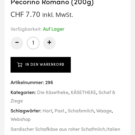
Pecorino Romano (200g)
CHF
7.70
inkl. MwSt.
Verfügbarkeit:
Auf Lager
-
+
IN DEN WARENKORB
Artikelnummer:
296
Kategorien:
Die Käsetheke
,
KÄSETHEKE
,
Schaf &
Ziege
Schlagwörter:
Hart
,
Past.
,
Schafsmilch
,
Waage
,
Webshop
Sardischer Schafkäse aus roher Schafmilch,Italien