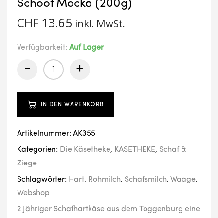
Schoof Mockä (200g)
CHF
13.65
inkl. MwSt.
Verfügbarkeit:
Auf Lager
-
+
IN DEN WARENKORB
Artikelnummer:
AK355
Kategorien:
Die Käsetheke
,
KÄSETHEKE
,
Schaf &
Ziege
Schlagwörter:
Hart
,
Rohmilch
,
Schafsmilch
,
Waage
,
Webshop
2 Jähriger Schafhartkäse aus dem Toggenburg eine