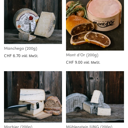
Manchego (200g)
CHF
6.70
Mont d’Or (200g)
inkl. MwSt.
CHF
9.00
inkl. MwSt.
Morbier (200g)
Mühlenstein JUNG (200g)