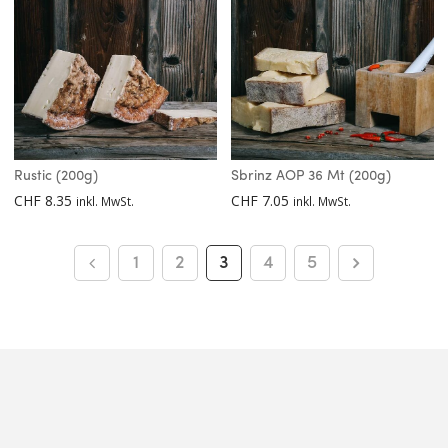
Rustic (200g)
Sbrinz AOP 36 Mt (200g)
CHF
8.35
CHF
7.05
inkl. MwSt.
inkl. MwSt.
1
2
3
4
5