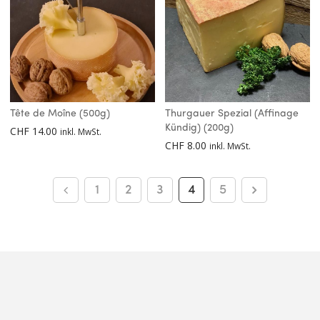
Tête de Moîne (500g)
Thurgauer Spezial (Affinage
Kündig) (200g)
CHF
14.00
inkl. MwSt.
CHF
8.00
inkl. MwSt.
1
2
3
4
5