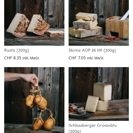
Rustic (200g)
Sbrinz AOP 36 Mt (200g)
CHF
8.35
CHF
7.05
inkl. MwSt.
inkl. MwSt.
Schlossberger Grossvätu
(200g)