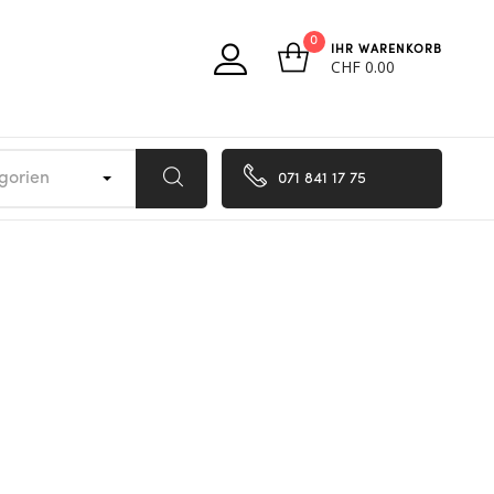
0
IHR WARENKORB
CHF
0.00
egorien
071 841 17 75