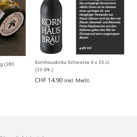
S
Kornhausbräu Schwarze 6 x 33 cl.
0g (280
(33 Stk.)
CHF
14.90
inkl. MwSt.