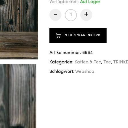
Verfügbarkeit:
Auf Lager
-
+
IN DEN WARENKORB
Artikelnummer:
6664
Kategorien:
Kaffee & Tee
,
Tee
,
TRINK
Schlagwort:
Webshop