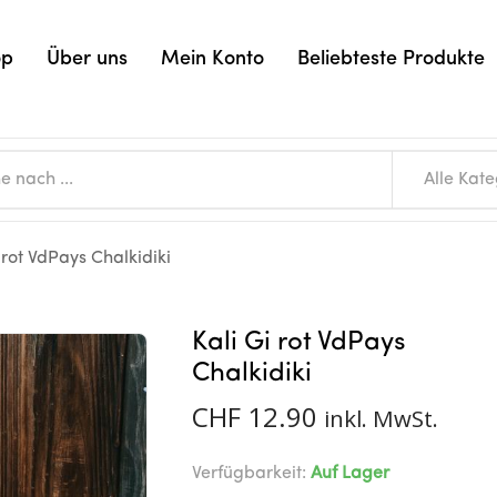
op
Über uns
Mein Konto
Beliebteste Produkte
Alle Kat
 rot VdPays Chalkidiki
Kali Gi rot VdPays
Chalkidiki
CHF
12.90
inkl. MwSt.
Verfügbarkeit:
Auf Lager