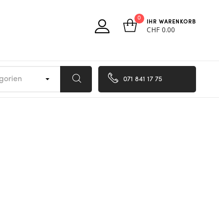
0
IHR WARENKORB
CHF
0.00
egorien
071 841 17 75