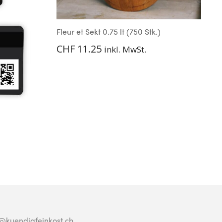
Fleur et Sekt 0.75 lt (750 Stk.)
R
CHF
11.25
inkl. MwSt.
o@kuendigfeinkost.ch