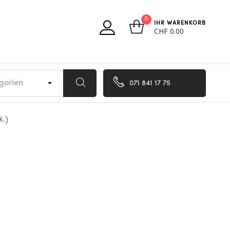
0
IHR WARENKORB
CHF
0.00
egorien
071 841 17 75
k.)