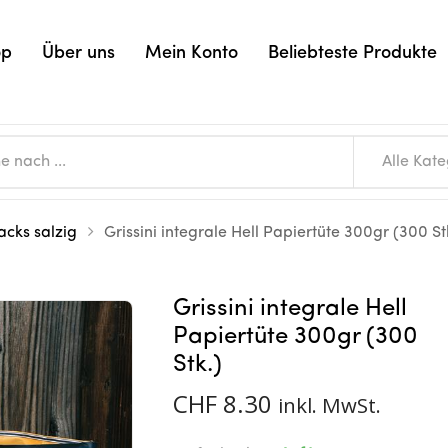
op
Über uns
Mein Konto
Beliebteste Produkte
Alle Kat
acks salzig
Grissini integrale Hell Papiertüte 300gr (300 St
Grissini integrale Hell
Papiertüte 300gr (300
Stk.)
CHF
8.30
inkl. MwSt.