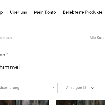
op
Über uns
Mein Konto
Beliebteste Produkte
Alle Kat
mmel“
chimmel