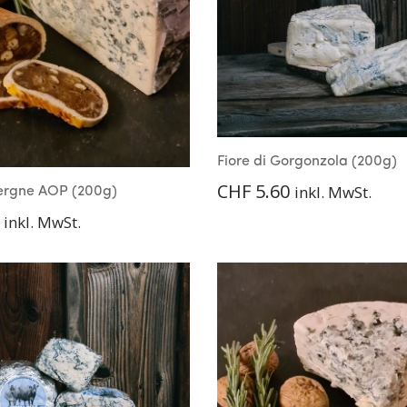
Fiore di Gorgonzola (200g)
CHF
5.60
inkl. MwSt.
ergne AOP (200g)
inkl. MwSt.