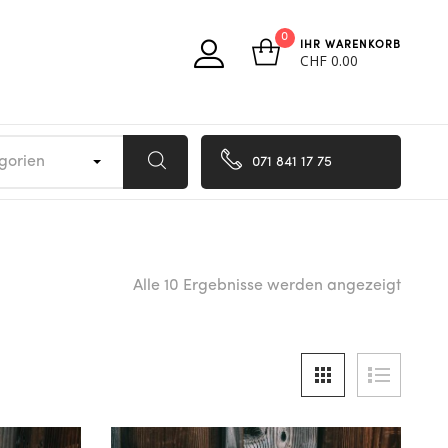
0
IHR WARENKORB
CHF
0.00
egorien
071 841 17 75
Alle 10 Ergebnisse werden angezeigt