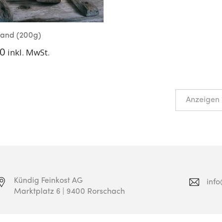
gland (200g)
0
inkl. MwSt.
Kündig Feinkost AG
inf
Marktplatz 6 | 9400 Rorschach
071 841 17 75