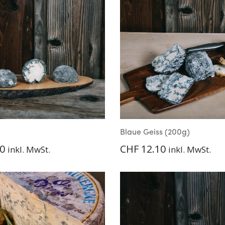
i
Blaue Geiss (200g)
0
CHF
12.10
inkl. MwSt.
inkl. MwSt.