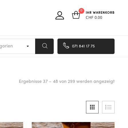
0
IHR WARENKORB
CHF
0.00
egorien
071 841 17 75
Ergebnisse 37 – 48 von 299 werden angezeigt