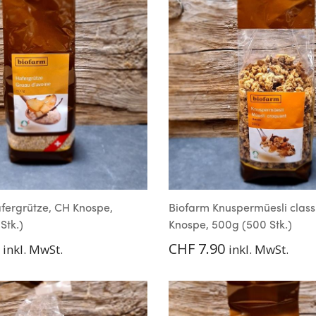
fergrütze, CH Knospe,
Biofarm Knuspermüesli class
Stk.)
Knospe, 500g (500 Stk.)
CHF
7.90
inkl. MwSt.
inkl. MwSt.