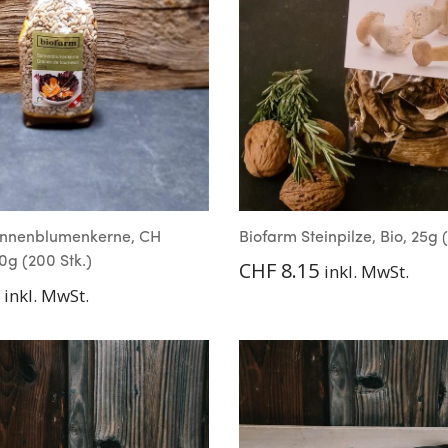
onnenblumenkerne, CH
Biofarm Steinpilze, Bio, 25g (
0g (200 Stk.)
CHF
8.15
inkl. MwSt.
inkl. MwSt.