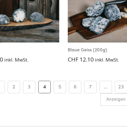
i
Blaue Geiss (200g)
0
CHF
12.10
inkl. MwSt.
inkl. MwSt.
2
3
4
5
6
7
…
23