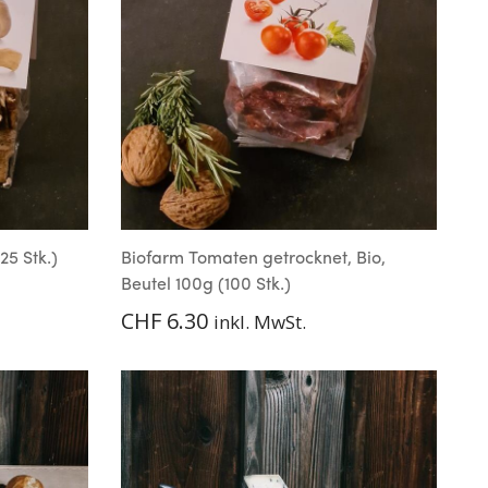
25 Stk.)
Biofarm Tomaten getrocknet, Bio,
Beutel 100g (100 Stk.)
CHF
6.30
inkl. MwSt.