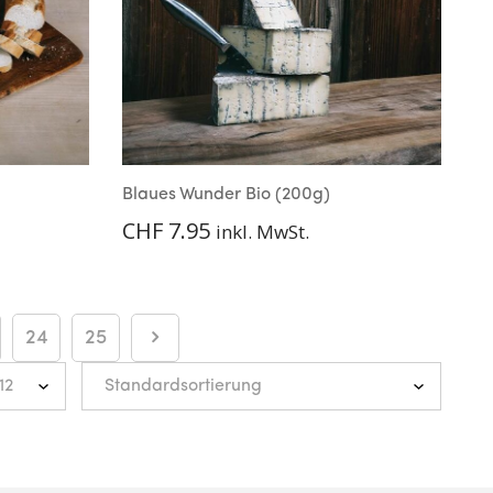
Blaues Wunder Bio (200g)
CHF
7.95
inkl. MwSt.
24
25